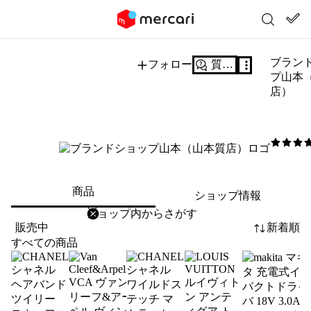
ブラン
フォロー
質問する
プ山本
店）
5
/5
商品
ショップ情報
削除
検索
検索キーワードを入力
販売中
新着順
すべての商品