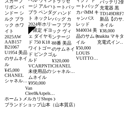
SOLD
¥
38,000
makita マキタ
充電式インパ
¥
50,000
クトドライバ
LOUIS
18V 3.0Ah バ
VUITTON
ッテリ2個 充
¥
320,000
ルイヴィト
CHANEL
電器 黒
ン アンテ
¥
45,000
シャネル
TD149DRFXB
CHANEL
ィグア ト
ワイルドス
新品【
シャネル
ートバッグ
¥
950,000
テッチ マ
ヘアバンド
カバMM キ
Van
トラッセ
ツイリー
Cleef&Arpels
ャンバス
トートバッ
ホーム
スカーフ
メルカリShops
VCA ヴァンク
レッド
グ ハンド
ブランドショップ山本（山本質店）
リボン バ
リーフ&アー
M40034 美
バッグ カ
ンドー シ
ペル ヴィンテ
品
ーフ ブラ
ルク ブラ
ージ アルハン
ック ヴィ
ック ホワ
ブラ ペンダン
ンテージ