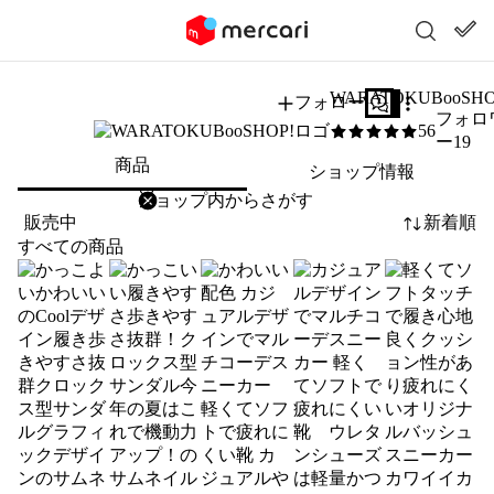
WARATOKUBooSHO
フォロー
質問する
フォロ
56
5
/5
ー19
商品
ショップ情報
削除
検索
検索キーワードを入力
販売中
新着順
すべての商品