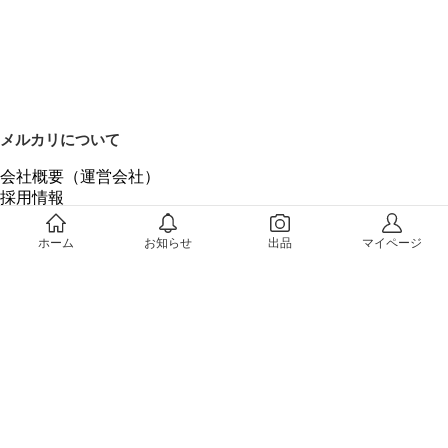
メルカリについて
会社概要（運営会社）
採用情報
プレスリリース
公式ブログ
ホーム
お知らせ
出品
マイページ
プレスキット
メルカリUS
メルカリShops
m department（エムデパ）
ヘルプ
ヘルプセンター（ガイド・お問い合わせ）
メルカリShopsでショップを開設する
メルカリShops ショップ管理画面にログイン
メルカリShops出店者向けガイド