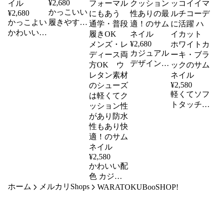
¥
2,680
かっこいい
¥
2,680
かっこよい
履きやすさ
かわいいの
歩きやすさ
Coolデザイ
抜群！クロ
¥
2,680
ン履き歩き
ックス型サ
カジュアル
やすさ抜群
ンダル今年
デザインで
クロックス
の夏はこれ
マルチコー
型サンダル
で機動力ア
デスニーカ
¥
2,580
グラフィッ
ップ！
ー 軽くて
軽くてソフ
クデザイン
ソフトで疲
トタッチで
れにくい
履き心地良
靴 ウレタ
くクッショ
ンシューズ
ン性があり
は軽量かつ
疲れにくい
クッション
オリジナル
¥
2,580
かわいい配
性ありの最
バッシュス
色 カジュ
適！
ニーカーカ
ホーム
メルカリShops
アルデザイ
ワイイカッ
WARATOKUBooSHOP!
ンでマルチ
コイイマル
コーデスニ
チコーデに
ーカー 軽
活躍 ハイ