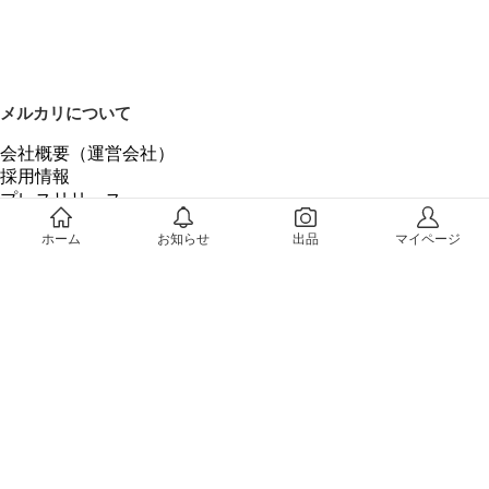
メルカリについて
会社概要（運営会社）
採用情報
プレスリリース
公式ブログ
ホーム
お知らせ
出品
マイページ
プレスキット
メルカリUS
メルカリShops
m department（エムデパ）
ヘルプ
ヘルプセンター（ガイド・お問い合わせ）
メルカリShopsでショップを開設する
メルカリShops ショップ管理画面にログイン
メルカリShops出店者向けガイド
お問い合わせ一覧