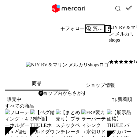
NJY RV＆マ
フォロー
質問する
ン メルカリ
shops
1
5
/5
商品
ショップ情報
削除
検索
検索キーワードを入力
販売中
新着順
すべての商品
SOLD
SOLD
SOLD