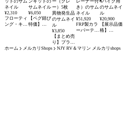
¥
2,310
¥
6,050
フローティ
【ペグ錆び
¥
51,920
¥
20,900
ング・キー
特価】
FRP製カラ
【展示品価
ホルダー
THULEホ
ーパーティ
格】
¥
3,850
黄ｘ2個セ
ールドダウ
【まとめ売
シンク（水
THULE バ
ット
ンキット
り】プラス
切りドレー
イクカバー
ホーム
メルカリShops
チックベン
NJY RV＆マリン メルカリshops
ナー付き）
4バイク用
チレーター
（グレー）
5枚 異物
発生品