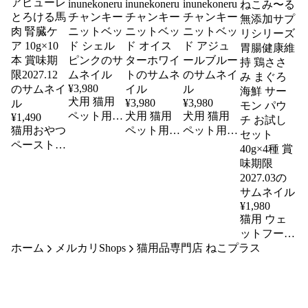
¥
3,980
犬用 猫用
¥
3,980
¥
3,980
ペット用
犬用 猫用
犬用 猫用
¥
1,490
猫用おやつ
ベッド オ
ペット用
ペット用
ペースト
ールシーズ
ベッド オ
ベッド オ
健康 CARE
ン
ールシーズ
ールシーズ
inunekoneru
PUREE ケ
ン
ン
チャンキー
inunekoneru
inunekoneru
アピューレ
ニットベッ
チャンキー
チャンキー
とろける馬
¥
1,980
ド シェル
ニットベッ
ニットベッ
肉 腎臓ケ
猫用 ウェ
ピンク
ド オイス
ド アジュ
ア 10g×10
ットフード
ターホワイ
ールブルー
本 賞味期
ホーム
メルカリShops
猫用品専門店 ねこプラス
リバードリ
ト
限2027.12
パブリック
国産 ねこ
み〜る 無
添加サプリ