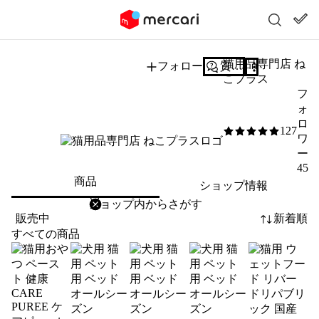
猫用品専門店 ね
フォロー
質問する
こプラス
フ
ォ
ロ
127
5
/5
ワ
ー
45
商品
ショップ情報
削除
検索
検索キーワードを入力
販売中
新着順
すべての商品