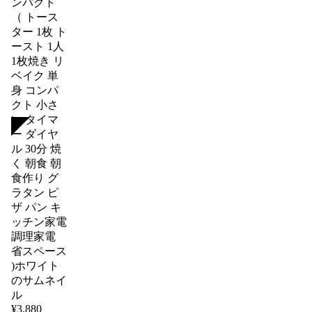
SOLD
¥
3,880