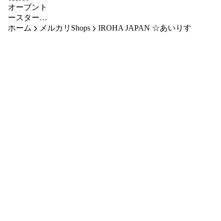
オーブント
ースター
ホーム
ミニ
メルカリShops
IROHA JAPAN ☆あいりす
piacoloreコ
ンパクト
（ トース
ター 1枚 ト
ースト 1人
1枚焼き リ
ベイク 単
身 コンパ
クト 小さ
い タイマ
ー ダイヤ
ル 30分 焼
く 朝食 朝
食作り グ
ラタン ピ
ザ パン キ
ッチン家電
調理家電