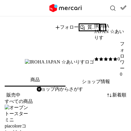
IROHA
フォロー
質問する
JAPAN ☆あい
りす
フ
ォ
ロ
0
0
/5
ワ
ー
0
商品
ショップ情報
削除
検索
検索キーワードを入力
販売中
新着順
すべての商品