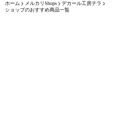
ホーム
メルカリShops
デカール工房テラ
油口ステッ
ショップのおすすめ商品一覧
カー wanko-
02〈ワンダ
フルライ
フ〉