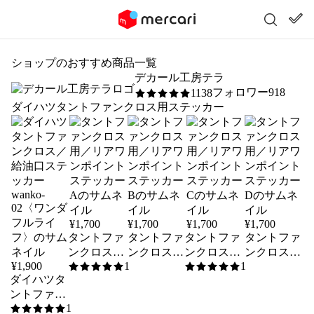
ショップのおすすめ商品一覧
デカール工房テラ
フォロワー918
1138
5
/5
ダイハツタントファンクロス用ステッカー
¥
1,700
¥
1,700
¥
1,700
¥
1,700
タントファ
タントファ
タントファ
タントファ
ンクロス用
ンクロス用
ンクロス用
ンクロス用
¥
1,900
1
1
／リアワン
／リアワン
／リアワン
／リアワン
5
/5
5
/5
ダイハツタ
ポイントス
ポイントス
ポイントス
ポイントス
ントファン
テッカー A
テッカー B
テッカー C
テッカー D
1
クロス／給
5
/5