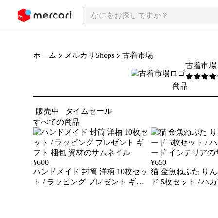
ンツにスキップ
ホーム
メルカリShops
古着市場
古着市場
5
/5
商品
販売中
タイムセール
すべての商品
¥
600
¥
650
ハンドメイド 封筒 洋柄 10枚セッ
猫 金魚ねぷた り
ト / ラッピング プレゼント ギフ
ド 5枚セット / ハ
ト 梱包 資材
ド インテリア