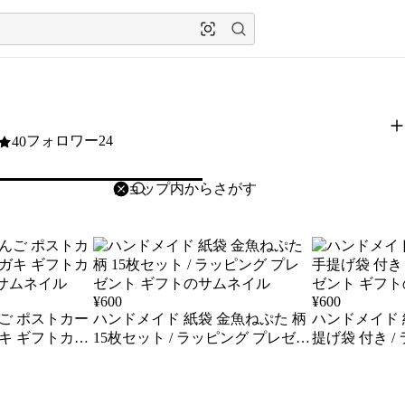
フォロワー24
40
削除
検索
検索キーワードを入力
¥
600
¥
600
んご ポストカー
ハンドメイド 紙袋 金魚ねぷた 柄
ハンドメイド 
ガキ ギフトカー
15枚セット / ラッピング プレゼン
提げ袋 付き /
ト ギフト
ント ギフト