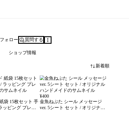
フォロー
質問する
ショップ情報
新着順
¥
400
紙袋 15枚セット 手
金魚ねぷた シール メッセージ
 ラッピング プレゼ
ver. 5シート セット / オリジナル
ハンドメイド