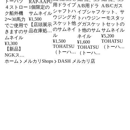
¥
1,500
【店頭展示
品在庫処分
¥
5,200
セール】
¥
1,500
TOHATSU
¥
1,600
RAMマウ
¥
3,300
TOHATSU
（トーハ
TOHATSU
【新品】
ント
（トーハ
（トーハ
ツ）船外
RAP-AAPU
NGKスパ
ツ）船外
ツ）船外
機
1個限定
ホーム
ークプラグ
メルカリShops
DASH メルカリ店
機
機
MFS2、3.5
DCPR6E 2
MFS2/3.5 C
MFS2、3.5
A/B/Cガス
個セット
用ドライブ
A/B用ドラ
ケット、サ
トーハツ
シャフトハ
イブシャフ
ーモスタッ
４ストロー
ウジングガ
トハウジン
トセット
ク船外機
スケット他
グガスケッ
2〜30馬力
ト他
でご使用で
きます