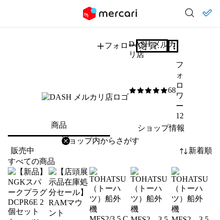
DASH メルカ
フォロー
質問する
リ店
フ
ォ
ロ
68
5
/5
ワ
ー
12
商品
ショップ情報
削除
検索
検索キーワードを入力
販売中
新着順
すべての商品