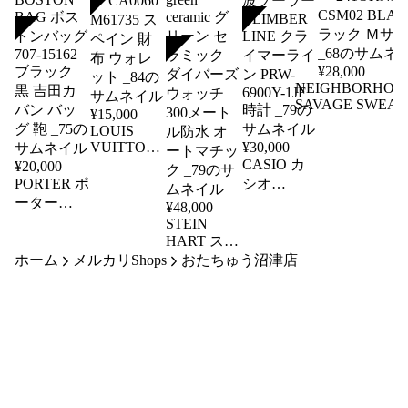
SOLD
SOLD
SOLD
¥
28,000
NEIGHBORHOO
SAVAGE SWEAT
¥
15,000
PARKA LS ネイ
LOUIS
ーフッド サベー
VUITTON
¥
30,000
スウェット パー
ルイヴィト
CASIO カ
¥
20,000
ー 241OKNH-
PORTER ポ
ン モノグ
シオ
CSM02 BLACK 
PROTREK
ーター
ラム ポル
¥
48,000
ラック Ｍサイズ
プロトレッ
FREE
トモネジッ
STEIN
_68
STYLE フ
ク タフソ
プ CA0060
HART スタ
リースタイ
ーラー 電
ホーム
メルカリShops
M61735 ス
インハート
おたちゅう沼津店
ル
波ソーラー
OCEAN
ペイン 財
BOSTON
CLIMBER
One 39 オー
布 ウォレ
BAG ボス
LINE クラ
シャンワン
ット _84
トンバッグ
イマーライ
green
707-15162
ceramic グ
ン PRW-
ブラック
6900Y-1JF
リーン セ
黒 吉田カ
時計 _79
ラミック
バン バッ
ダイバーズ