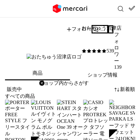
おたちゅう沼津店
フォロー
質問する
フ
ォ
ロ
539
5
/5
ワ
ー
139
商品
ショップ情報
削除
検索
検索キーワードを入力
販売中
新着順
すべての商品
SOLD
SOLD