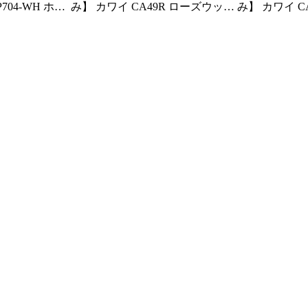
704-WH ホワ
み】 カワイ CA49R ローズウッド
み】 カワイ C
電子ピアノ 中古
調 2022年製 | 電子ピアノ 中古 88
調 2022年製 
鍵盤 木製鍵盤 KAWAI CAシリー
鍵盤 木製鍵盤 KAWAI CAシリー
神奈川・埼玉・
ズ | 千葉・東京・神奈川・埼玉・
ズ | 千葉・
子ピアノ専門店
愛知限定 中古電子ピアノ専門店
愛知限定 中
の配送設置込
の配送設置込