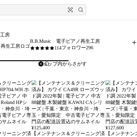
生工房
B.B.Music 電子ピアノ再生工房
フォロワー296
114
5
/5
削除
検索
検索キーワードを入力
¥
125,400
¥
127,600
クリーニング済
【メンテナンス＆クリーニング済
【メンテナン