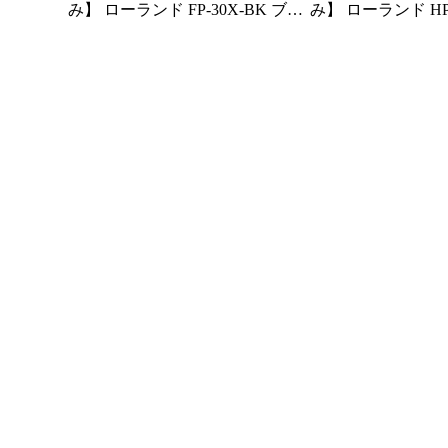
み】 ローランド FP-30X-BK ブラ
み】 ローランド HP
ック 2022年製 | 電子ピアノ 中古
イト 2021年製 | 
88鍵盤 スリムタイプ | 千葉・東
88鍵盤 木製鍵盤 Roland HPシリー
京・神奈川・埼玉・愛知限定 中
ズ | 千葉・東京・
古電子ピアノ専門店の配送設置込
愛知限定 中古電
の配送設置込