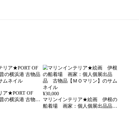
ア★PORT OF
¥
30,000
A 昔の横浜港 古物品
マリンインテリア★絵画 伊根の
船着場 画家：個人個展出品品
古物品【ＭＯマリン】