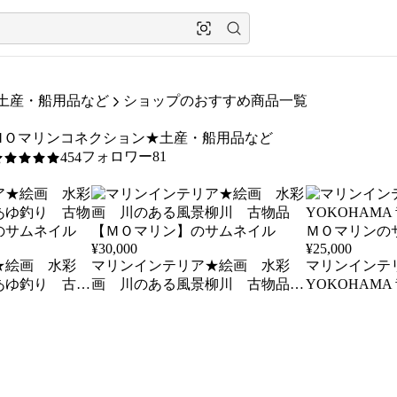
土産・船用品など
ショップのおすすめ商品一覧
ＭＯマリンコネクション★土産・船用品など
フォロワー81
454
/5
¥
30,000
¥
25,000
★絵画 水彩
マリンインテリア★絵画 水彩
マリンインテリ
あゆ釣り 古物
画 川のある風景柳川 古物品
YOKOHAM
【ＭＯマリン】
ＭＯマリン