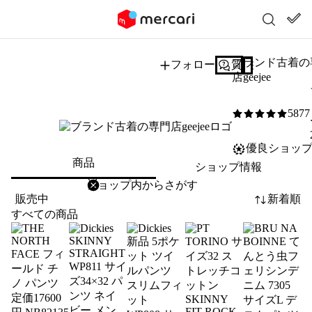
ブランド古着の
フォロー
質問する
店geejee
5877
5
/5
優良ショッ
商品
ショップ情報
削除
検索
検索キーワードを入力
販売中
新着順
すべての商品