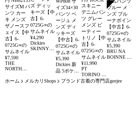
SOLD
¥
4,290
Dickies
¥
5,390
SKINNY
BRU NA
STRAIGHT
BOINNE て
¥
7,590
¥
5,390
WP811 サイ
THE
¥
11,990
んとう虫フ
Dickies 新
ズ34×32 パ
NORTH
PT
ェリシンデ
品 5ポケッ
ンツ ネイ
FACE フィ
TORINO サ
ニム 7305
ト ツイル
ビー メン
ホーム
ールド チ
メルカリShops
ブランド古着の専門店geejee
イズ32 ス
サイズL デ
パンツ ス
ズ ディッ
ノ パンツ
トレッチコ
ニムパンツ
リムフィッ
キーズ【中
定価17600
ットン
ブルー メ
ト WP808
古】6-
SKINNY
円 NB82135
ンズ ブル
サイズ
0725G∞
FIT ROCK
サイズM パ
ーナボイン
34×30 パン
スキニー
ンツ カー
【中古】6-
ツ ベージ
デニムパン
キ メンズ
0725G∞
ュ メンズ
ツ グレー
ザノースフ
ディッキー
メンズ ピ
ェイス【中
ズ【中古】
ーティー