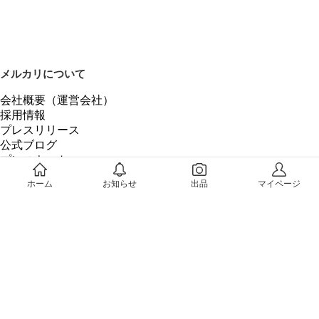
メルカリについて
会社概要（運営会社）
採用情報
プレスリリース
公式ブログ
プレスキット
メルカリUS
ホーム
お知らせ
出品
マイページ
メルカリShops
m department（エムデパ）
ヘルプ
ヘルプセンター（ガイド・お問い合わせ）
メルカリShopsでショップを開設する
メルカリShops ショップ管理画面にログイン
メルカリShops出店者向けガイド
お問い合わせ一覧