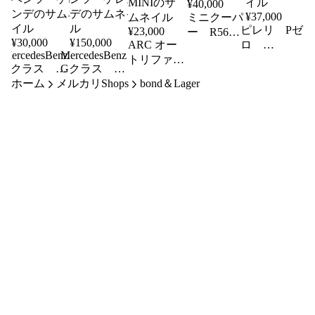
¥
40,000
¥
37,000
ミニクーパ
ピレリ Pゼ
¥
23,000
ー R56 J
¥
30,000
¥
150,000
ARC オー
ロ
ブレース
MercedesBenz
MercedesBenz
335/25ZR22
トリファイ
MC後 M7
Gクラス
Gクラス
新品未使用タ
ン フロン
W463A 純正
ホーム
メルカリShops
W463A 純正
bond＆Lager
イヤ 2本セ
ト・パワー
ミラーウイン
ヘッドライ
ット
ブレース
カー LED
ト LED ベ
TYPE-1
ベンツ ゲレ
ンツ ゲレン
MINI
ンデ
デ