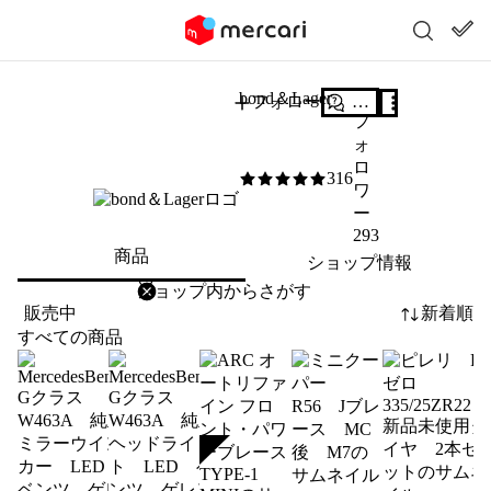
bond＆Lager
フォロー
質問する
フ
ォ
ロ
316
5
/5
ワ
ー
293
商品
ショップ情報
削除
検索
検索キーワードを入力
販売中
新着順
すべての商品
SOLD