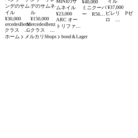
¥
40,000
¥
37,000
ミニクーパ
ピレリ Pゼ
¥
23,000
ー R56 J
¥
30,000
¥
150,000
ARC オー
ロ
ブレース
MercedesBenz
MercedesBenz
335/25ZR22
トリファイ
MC後 M7
Gクラス
Gクラス
新品未使用タ
ン フロン
W463A 純正
ホーム
メルカリShops
W463A 純正
bond＆Lager
イヤ 2本セ
ト・パワー
ミラーウイン
ヘッドライ
ット
ブレース
カー LED
ト LED ベ
TYPE-1
ベンツ ゲレ
ンツ ゲレン
MINI
ンデ
デ