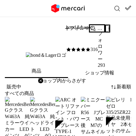
bond＆Lager
フォロー
質問する
フ
ォ
ロ
316
5
/5
ワ
ー
293
商品
ショップ情報
削除
検索
検索キーワードを入力
販売中
新着順
すべての商品
SOLD
SOLD