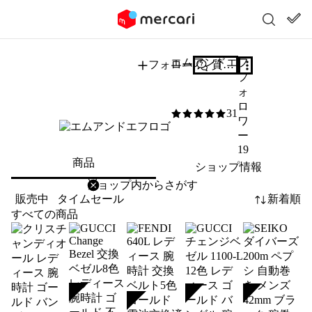
エムアンドエフ
フォロー
質問する
フ
ォ
ロ
31
5
/5
ワ
ー
19
商品
ショップ情報
削除
検索
検索キーワードを入力
販売中
タイムセール
新着順
すべての商品
SOLD
SOLD
SOLD
SOLD