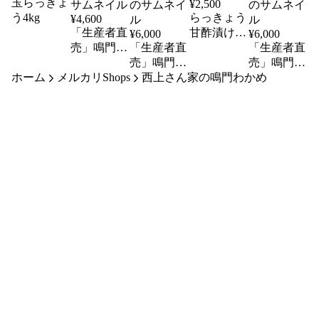
玉らっきょ
¥
2,500
う4kg
らっきょう
¥
4,600
「生産者直
甘酢漬け
¥
6,000
¥
6,000
売」鳴門生
「生産者直
180g×4個
「生産者直
わかめ
売」鳴門す
売」鳴門く
ホーム
メルカリShops
400g×5個
じわかめ
西上さん家の鳴門わかめ
きわかめ
450g×20個
450g×20個