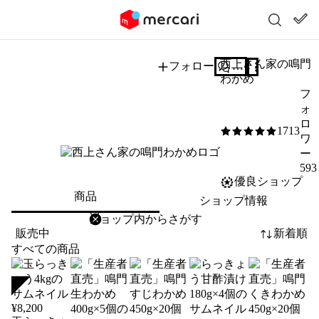
西上さん家の鳴門
フォロー
質問する
わかめ
フ
ォ
ロ
1713
5
/5
ワ
ー
593
優良ショップ
商品
ショップ情報
削除
検索
検索キーワードを入力
販売中
新着順
すべての商品
SOLD
¥
8,200