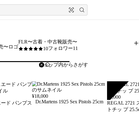
FLR〜古着・中古靴販売〜
フォロワー11
10
5
/5
削除
検索
検索キーワードを入力
SOLD
¥
18,000
¥
4,000
Dr.Martens 1925 Sex Pistols 25cm
 スエード パンプス
REGAL 272
トチッ プ 25.5