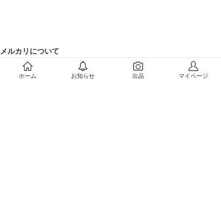
メルカリについて
会社概要（運営会社）
ホーム
お知らせ
出品
マイページ
採用情報
プレスリリース
公式ブログ
プレスキット
メルカリUS
メルカリShops
m department（エムデパ）
ヘルプ
ヘルプセンター（ガイド・お問い合わせ）
メルカリShopsでショップを開設する
メルカリShops ショップ管理画面にログイン
メルカリShops出店者向けガイド
お問い合わせ一覧