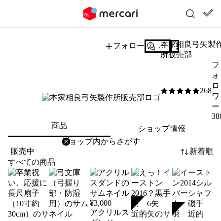
本家相良弓矢製
フォロー
質問する
所販売部
フ
ォ
ロ
268
5
/5
ワ
ー
38
商品
ショップ情報
削除
検索
検索キーワードを入力
販売中
新着順
すべての商品
¥
3,000
SOLD
SOLD
アクリルス