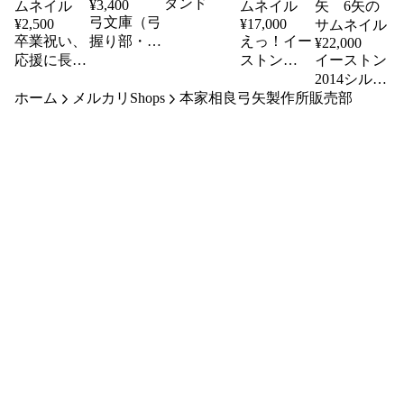
ダンド
¥
3,400
弓文庫（弓
¥
2,500
¥
17,000
卒業祝い、
握り部・防
えっ！イー
¥
22,000
応援に長尺
湿用）
ストン
イーストン
扇子（10寸
2016？黒手
2014シルバ
ホーム
約30cm）
メルカリShops
本家相良弓矢製作所販売部
羽 6矢
ーシャフ
近的矢
ト 磯手
羽 近的
矢 6矢