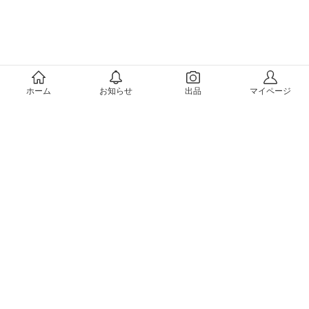
メルカリについて
ホーム
お知らせ
出品
マイページ
会社概要（運営会社）
採用情報
プレスリリース
公式ブログ
プレスキット
メルカリUS
メルカリShops
m department（エムデパ）
ヘルプ
ヘルプセンター（ガイド・お問い合わせ）
メルカリShopsでショップを開設する
メルカリShops ショップ管理画面にログイン
メルカリShops出店者向けガイド
お問い合わせ一覧