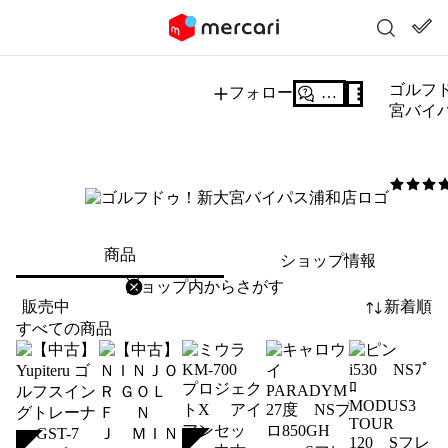
ゴルフ
フォロー
質問する
宮バイ
5
/5
商品
ショップ情報
削除
検索
検索キーワードを入力
販売中
新着順
すべての商品
SOLD
SOLD