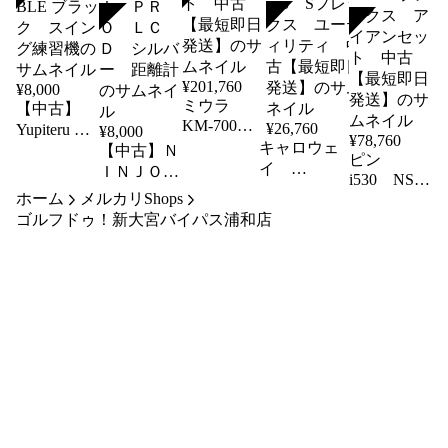
SOLD
SOLD
SOLD
¥
201,760
¥
8,000
ミウラ
【中古】
KM-700
¥
26,760
Yupiteru ゴ
¥
8,000
¥
78,760
プロジェク
キャロウェ
ルフスイン
【中古】Ｎ
ピン
トX アイ
イ
グトレーナ
ＩＮＪＯＲ
i530 NSﾌﾟ
アンセッ
PARADYM
ー GST-7
ＧＯＬＦ
ﾛ
ホーム
メルカリShops
ト 中古
27度 NSプ
BLE ブラッ
ＮＪ Ｍ
MODUS3
ゴルフドゥ！新大宮バイパス浦和店
【最短即日
ロ850GH
TOUR
ク スイン
ＩＮＩ Ｐ
発送】
neo Sフレッ
120 Sフレ
グ練習機
ＲＯ ＬＣ
クス ユーテ
ックス ア
Ｄ シルバ
ィリティ 中
イアンセッ
ー 距離計
古【最短即日
ト 中古
発送】
【最短即日
発送】