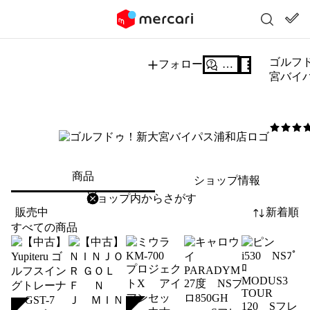
ゴルフ
フォロー
質問する
宮バイ
5
/5
商品
ショップ情報
削除
検索
検索キーワードを入力
販売中
新着順
すべての商品
SOLD
SOLD