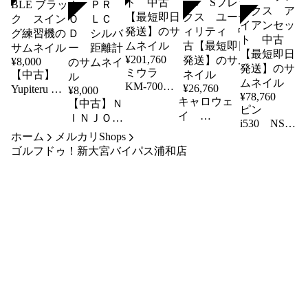
SOLD
SOLD
SOLD
¥
201,760
¥
8,000
ミウラ
【中古】
KM-700
¥
26,760
Yupiteru ゴ
¥
8,000
¥
78,760
プロジェク
キャロウェ
ルフスイン
【中古】Ｎ
ピン
トX アイ
イ
グトレーナ
ＩＮＪＯＲ
i530 NSﾌﾟ
アンセッ
PARADYM
ー GST-7
ＧＯＬＦ
ﾛ
ホーム
メルカリShops
ト 中古
27度 NSプ
BLE ブラッ
ＮＪ Ｍ
MODUS3
ゴルフドゥ！新大宮バイパス浦和店
【最短即日
ロ850GH
TOUR
ク スイン
ＩＮＩ Ｐ
発送】
neo Sフレッ
120 Sフレ
グ練習機
ＲＯ ＬＣ
クス ユーテ
ックス ア
Ｄ シルバ
ィリティ 中
イアンセッ
ー 距離計
古【最短即日
ト 中古
発送】
【最短即日
発送】