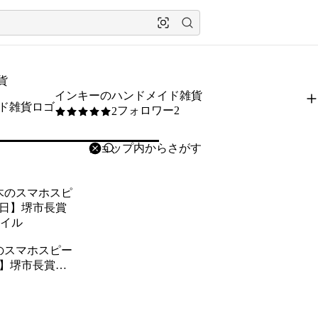
貨
インキーのハンドメイド雑貨
フォロワー2
2
5
/5
削除
検索
検索キーワードを入力
のスマホスピー
日】堺市長賞受