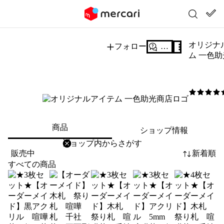
オリジナ
フォロー
質問する
ム 一色
5
/5
商品
ショップ情報
削除
検索
検索キーワードを入力
販売中
新着順
すべての商品