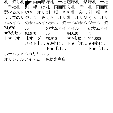
SOLD
¥
4,620
★3枚セッ
¥
2,970
¥
4,620
ト★【オー
【オーダー
★3枚セッ
¥
8,910
¥
11,880
ダーメイ
メイド】木
★3枚セッ
ト★【オー
★4枚セッ
ド】黒アク
札 祭り
ト★【オー
ダーメイ
ト★【オー
ホーム
リル 喧嘩
メルカリShops
札 喧嘩
ダーメイ
ド】アクリ
ダーメイ
オリジナルアイテム 一色助光商店
札 祭り札
札 千社
ド】木札
ル 5mm
ド】木札
千社札
札 両面彫
祭り札 喧
喧嘩札 祭
祭り札 喧
選べるスト
刻 欅 け
嘩札 千社
り札 千
嘩札 千社
ラップ
やき オリ
札 両面彫
社札 差し
札 両面彫
ジナル 祭
刻 桜 さ
札 オリジ
刻 桜 さ
くら オリ
ナル
くら オリ
ジナル 祭
ジナル 祭