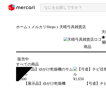
ンツにスキップ
ホーム
メルカリShops
天晴弓具雑貨店
天
5
/
商品
販売中
すべての商品
SOLD
¥
3,600
¥
1,650
【展示品】ゆがけ乾燥機
【弓道】チ