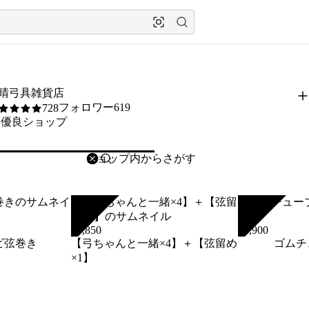
晴弓具雑貨店
フォロワー619
728
5
優良ショップ
削除
検索
検索キーワードを入力
SOLD
SOLD
¥
3,850
¥
4,900
ビ弦巻き
【弓ちゃんと一緒×4】＋【弦留め
ゴムチ
×1】