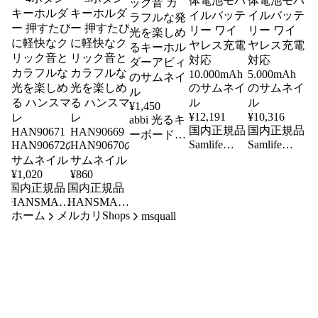
¥
1,450
¥
12,191
¥
10,316
abbi 光るキ
国内正規品
国内正規品
ーボードチ
Samlife
Samlife
ャーム 可
Enerpad
Enerpad
愛い3Dパ
UFO 磁気
UFO 磁気
¥
1,020
¥
860
ーツ 心地
吸着式
吸着式
国内正規品
国内正規品
よいクリッ
SSPB 準固
SSPB 準固
HANSMARE
HANSMARE
ク音 カラ
POCHIKEY
POCHIKEY
ホーム
メルカリShops
体電池モバ
体電池モバ
msquall
フルな発光
キーボード
キーボード
イルバッテ
イルバッテ
を楽しめる
キーホルダ
キーホルダ
リー ワイ
リー ワイ
キーホルダ
ー 4ボタン
ー 3ボタン
ヤレス充電
ヤレス充電
ーアビィ
キーホルダ
キーホルダ
対応
対応
ー 押すたび
ー 押すたび
10.000mAh
5.000mAh
に軽快なク
に軽快なク
リック音と
リック音と