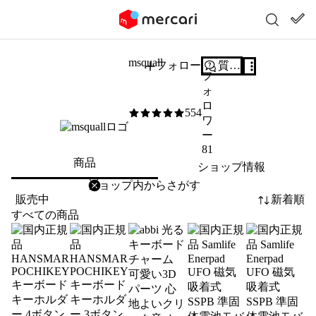
msquall
フォロー
質問する
フ
ォ
ロ
554
5
/5
ワ
ー
81
商品
ショップ情報
削除
検索
検索キーワードを入力
販売中
新着順
すべての商品