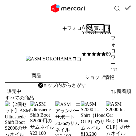
ASM
フォロー
質問する
YOKOHAMA
フ
ォ
ロ
89
5
/5
ワ
ー
171
商品
ショップ情報
削除
検索
検索キーワードを入力
販売中
新着順
すべての商品
¥
23,100
¥
13,200
¥
12,100