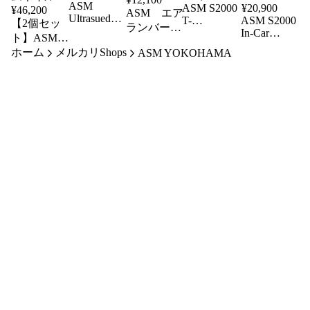
ASM
ASM S2000
¥
20,900
¥
46,200
ASM エア
Ultrasuede
T-
ASM S2000
【2個セッ
ランバーサ
Shift Boot
In-Car
Shirt（Honda
ト】ASM
ポート
S2000用
Bag（Honda
OLP）
Ultrasuede
ホーム
メルカリShops
ASM YOKOHAMA
2026
OLP）
Shift Boot
S2000