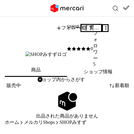
SHOPみすず
フォロー
質問する
フ
ォ
ロ
0
0
/5
ワ
ー
5
商品
ショップ情報
削除
検索
検索キーワードを入力
販売中
新着順
出品された商品がありません
ホーム
メルカリShops
SHOPみすず