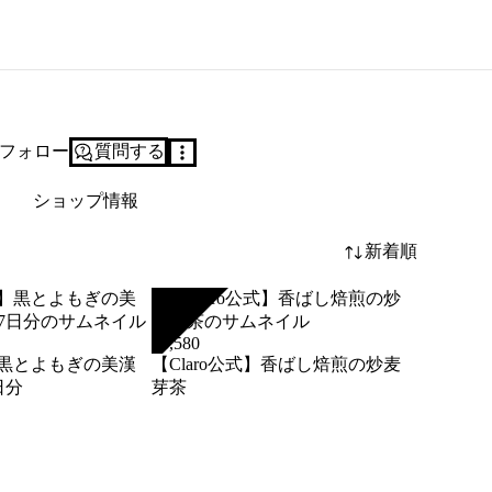
フォロー
質問する
ショップ情報
新着順
SOLD
¥
3,580
式】黒とよもぎの美漢
【Claro公式】香ばし焙煎の炒麦
7日分
芽茶