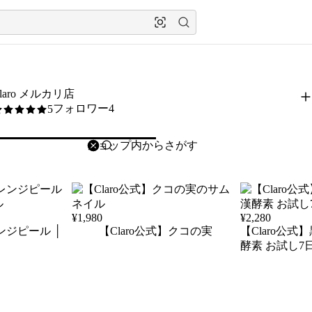
laro メルカリ店
フォロワー4
5
/5
削除
検索
検索キーワードを入力
¥
1,980
¥
2,280
ンジピール │
【Claro公式】クコの実
【Claro公
酵素 お試し