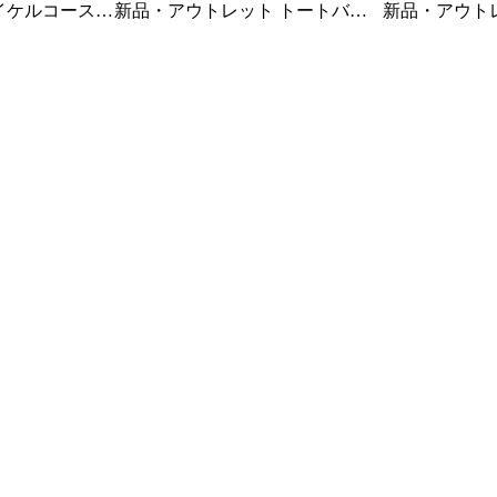
新品・アウトレット トートバッ
新品・アウトレット 
ット
グ LW05101WW0050 ブラック /
ング ジャカ
 SCOTTY ホワ
ホワイト FOX HEAD フォックス
JU06244WA0
ッジ 23.0cm
ヘッド ロゴ コットンキャンバス
ド ストール 