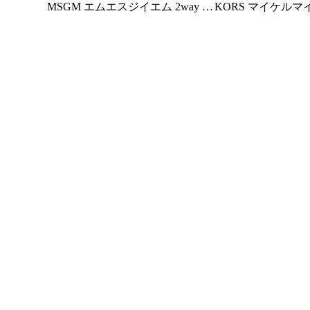
MSGM エムエスジイエム 2way レ
KORS マイケルマイケルコース
ザー トートバッグ ショルダーバ
スニーカー ローカ
ッグ クロスボディバッグ Leather
MK02284102 JEM
Tote Bag 3441MDZ71 822 ホワイ
イト/シルバー ロゴバ
ト
相当