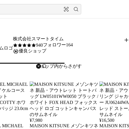
株式会社スマートタイム
フォロワー164
940
5
/5
優良ショップ
削除
検索
検索キーワードを入力
¥
7,980
¥
16,500
 MICHAEL
MAISON KITSUNE メゾンキツネ
MAISON KI