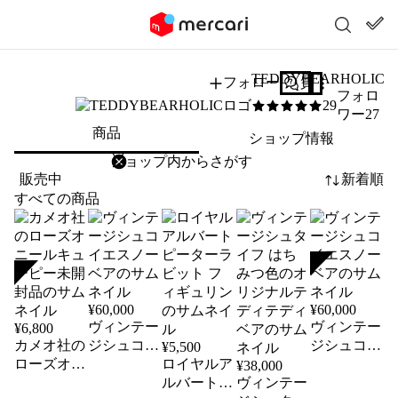
TEDDYBEARHOLIC
フォロー
質問する
フォロ
29
5
/5
ワー27
商品
ショップ情報
削除
検索
検索キーワードを入力
販売中
新着順
すべての商品
SOLD
SOLD
¥
60,000
¥
60,000
ヴィンテー
ヴィンテー
¥
6,800
カメオ社の
ジシュコ
ジシュコ
¥
5,500
ローズオニ
イエスノー
ロイヤルア
イエスノー
¥
38,000
ールキュー
ベア
ルバート
ヴィンテー
ベア