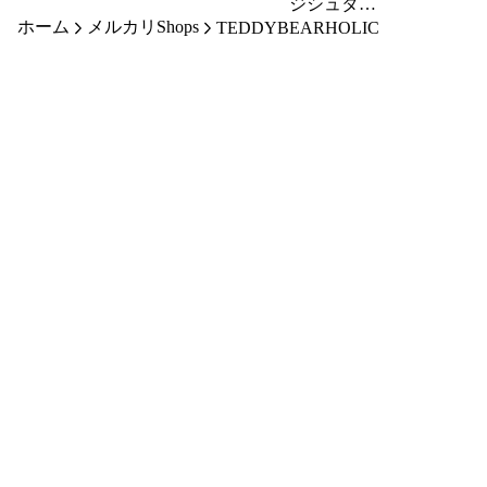
ピー未開封
ピーターラ
ジシュタイ
ホーム
品
メルカリShops
ビット フ
フ はちみ
TEDDYBEARHOLIC
ィギュリン
つ色のオリ
ジナルテデ
ィテディベ
ア