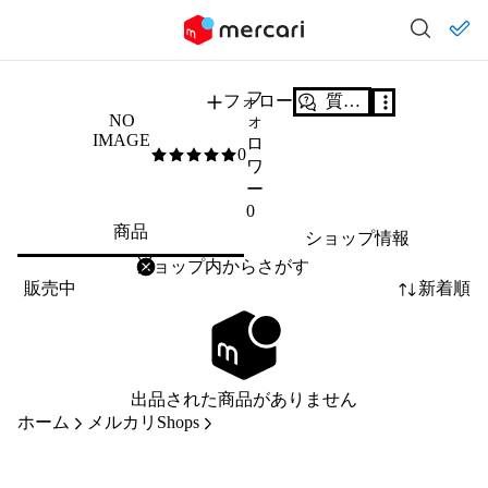
フ
フォロー
質問する
NO
ォ
IMAGE
ロ
0
0
/5
ワ
ー
0
商品
ショップ情報
削除
検索
検索キーワードを入力
販売中
新着順
出品された商品がありません
ホーム
メルカリShops