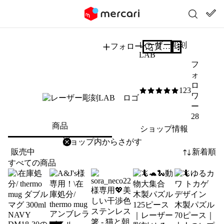
レーザー彫刻
フォロー
質問する
LAB
フ
ォ
ロ
123
5
/5
ワ
ー
28
商品
ショップ情報
削除
検索
検索キーワードを入力
販売中
新着順
すべての商品