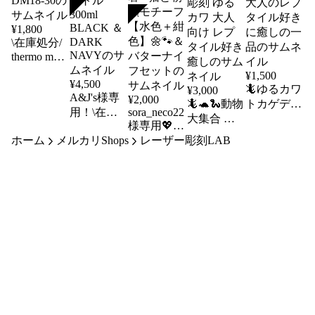
SOLD
SOLD
¥
1,800
\在庫処分/
thermo mug
ダブルマグ
¥
1,500
300ml
¥
4,500
🦎ゆるカワ
¥
3,000
NAVY
A&J's様専
¥
2,000
🦎🐢🐍動物
トカゲデザ
DM18-30
用！\在庫
sora_neco22
大集合 木
イン 木製
様専用💖美
処分/
製パズル
パズル 70
ホーム
メルカリShops
しい干渉色
レーザー彫刻LAB
thermo mug
125ピース
ピース｜大
アンブレラ
ステンレス
｜レーザー
人のレプタ
ボトル
箸 - 猫と朝
彫刻 ゆる
イル好きに
300ml
顔モチーフ
カワ 大人
癒しの一品
BLACK ＆
【水色＋紺
向け レプ
DARK
色】🌼🐾＆
タイル好き
NAVY
バターナイ
癒し
フセット