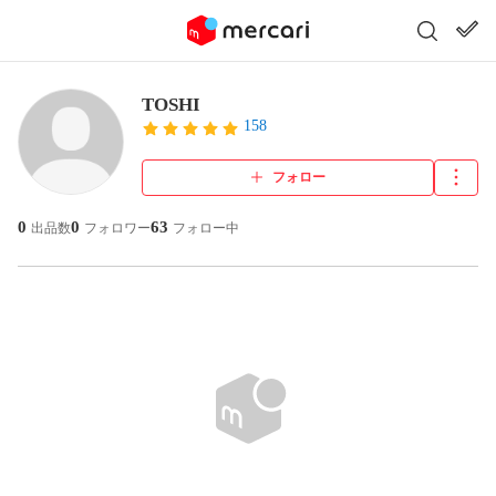
TOSHI
158
フォロー
0
0
63
出品数
フォロワー
フォロー中