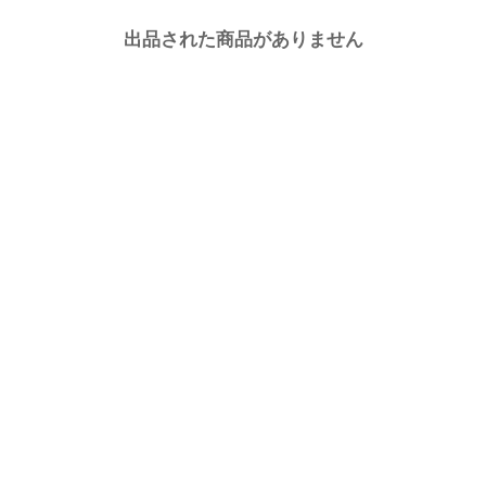
出品された商品がありません