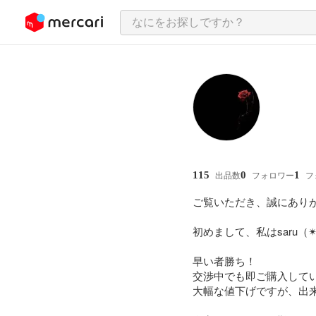
ンツにスキップ
115
0
1
出品数
フォロワー
フ
ご覧いただき、誠にありが
初めまして、私はsaru（✴
早い者勝ち！

交渉中でも即ご購入してい
大幅な値下げですが、出来