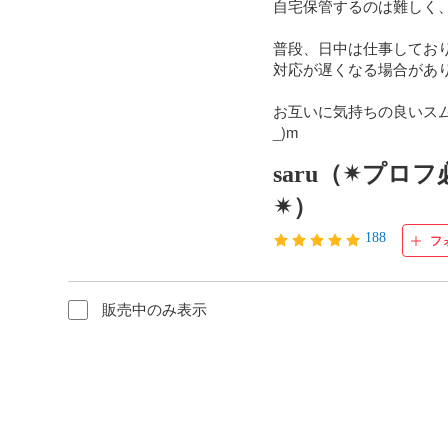
自宅保管するのは難しく、
普段、日中は仕事しており
対応が遅くなる場合があり
お互いに気持ちの良いスム
_)m
saru（✴︎プロ
✴︎）
188
フ
販売中のみ表示