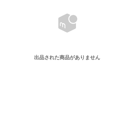
出品された商品がありません