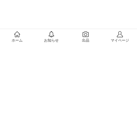
メルカリについて
ホーム
お知らせ
出品
マイページ
会社概要（運営会社）
採用情報
プレスリリース
公式ブログ
プレスキット
メルカリUS
メルカリShops
m department（エムデパ）
ヘルプ
ヘルプセンター（ガイド・お問い合わせ）
メルカリShopsでショップを開設する
メルカリShops ショップ管理画面にログイン
メルカリShops出店者向けガイド
お問い合わせ一覧