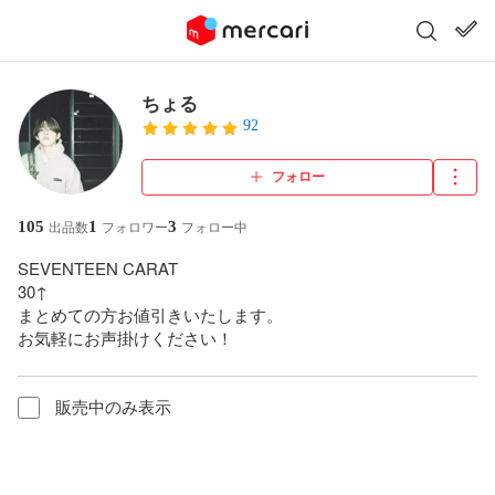
ちょる
92
フォロー
105
1
3
出品数
フォロワー
フォロー中
SEVENTEEN CARAT

30↑

まとめての方お値引きいたします。

お気軽にお声掛けください！
販売中のみ表示