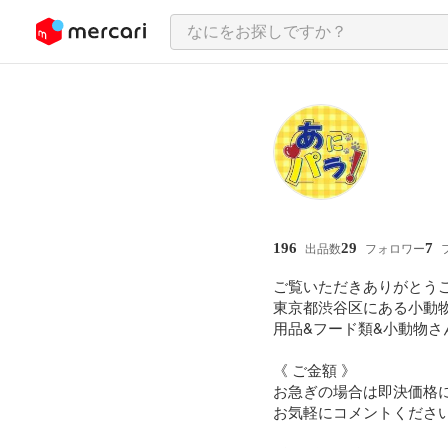
ンツにスキップ
196
29
7
出品数
フォロワー
ご覧いただきありがとうご
東京都渋谷区にある小動物
用品&フード類&小動物さ
《 ご金額 》

お急ぎの場合は即決価格に
お気軽にコメントください