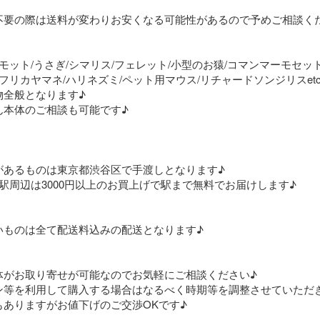
不要の際は送料が変わりお安くなる可能性があるので予めご相談くだ
モット/うさぎ/シマリス/フェレット/小型のお猿/コマンマーモセッ
フリカヤマネ/ハリネズミ/ペット用マウス/リチャードソンジリスetc..
全般となります♪

本体のご相談も可能です♪

あるものは東京都渋谷区で手渡しとなります♪

駅周辺は3000円以上のお買上げで駅まで無料でお届けします♪

ものは全て配送料込みの配送となります♪

がお取り寄せが可能なのでお気軽にご相談ください♪

ン等を利用して購入する場合はなるべく時期等を調整させていただき
もありますがお値下げのご交渉OKです♪