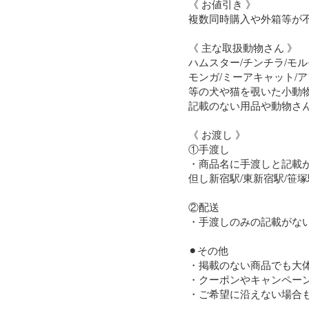
《 お値引き 》

複数同時購入や外箱等が
《 主な取扱動物さん 》

ハムスター/チンチラ/モル
モンガ/ミーアキャット/ア
等の犬や猫を覗いた小動物
記載のない用品や動物さん
《 お渡し 》

①手渡し

・商品名に手渡しと記載が
但し新宿駅/東新宿駅/笹塚
②配送

・手渡しのみの記載がない
⚫︎その他

・掲載のない商品でも大体
・クーポンやキャンペー
・ご希望に沿えない場合