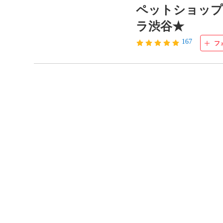
ペットショッ
ラ渋谷★
167
フ