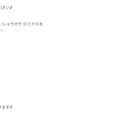
さい♪

ト/ショウガラゴ/フクロモ
.

ます♪
