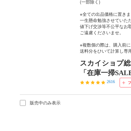
(一部除く)

※全ての出品価格に置きま
一生懸命勉強させていただ
値下げ交渉等不公平なお取
ご遠慮くださいませ。

※複数個の際は、購入前に
送料分をひいて計算し専
スカイショプ総
「在庫一掃SAL
2616
販売中のみ表示