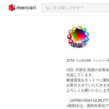
ンツにスキップ
2574
116
出品数
フォロワー
LED. 天然石.雑貨の在庫
出品しています。

敏速発送をモットーに最終
お取引させていただきます
よろしくお願いいたします
〈JAPAN HIGH-QUALITY〉
※彫刻玉は、国内生産品で