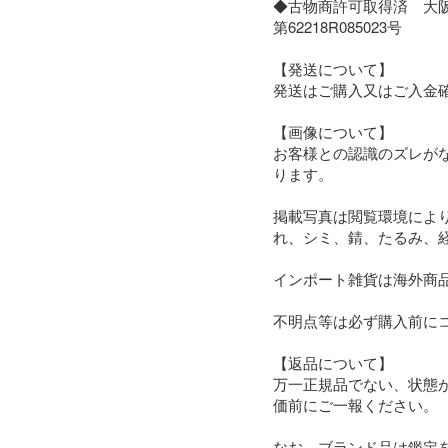
◆古物商許可取得済　大阪
第62218R085023号

【発送について】

発送はご購入又はご入金確
【画像について】

お客様との認識のズレが
ります。

掲載写真は閲覧環境によ
れ、シミ、錆、たるみ、
インポート雑貨は海外商
不明点等は必ず購入前にコ
【返品について】

万一正規品でない、状態
価前にご一報ください。

なお、ブランド品は鑑定