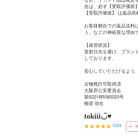
合は、必ず【受取評価前
【受取評価後】 は返品依
お客様都合での返品送料
う」などの神経質な理由
【保管状況】

直射日光を避け、ブラン
しております。

安心していただけるよう、
古物商許可取得済

大阪府公安委員会

第62218R085023号

柳原 弥生
tokiii◡̈♥︎
3204