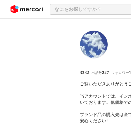
ンツにスキップ
3382
227
出品数
フォロワー
ご覧いただきありがとうご
当アカウントでは、イン
いております。低価格での
ブランド品の購入先は全
安心ください !
