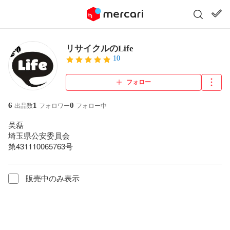
リサイクルのLife
10
フォロー
6
1
0
出品数
フォロワー
フォロー中
吴磊

埼玉県公安委員会

第431110065763号
販売中のみ表示