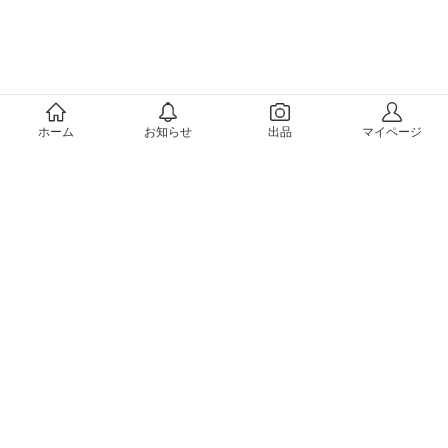
メルカリについて
ホーム
お知らせ
出品
マイページ
会社概要（運営会社）
採用情報
プレスリリース
公式ブログ
プレスキット
メルカリUS
メルカリShops
m department（エムデパ）
ヘルプ
ヘルプセンター（ガイド・お問い合わせ）
メルカリShopsでショップを開設する
メルカリShops ショップ管理画面にログイン
メルカリShops出店者向けガイド
お問い合わせ一覧