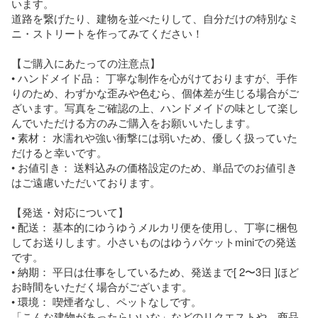
います。

道路を繋げたり、建物を並べたりして、自分だけの特別なミ
ニ・ストリートを作ってみてください！

【ご購入にあたっての注意点】

• ハンドメイド品： 丁寧な制作を心がけておりますが、手作
りのため、わずかな歪みや色むら、個体差が生じる場合がご
ざいます。写真をご確認の上、ハンドメイドの味として楽し
んでいただける方のみご購入をお願いいたします。

• 素材： 水濡れや強い衝撃には弱いため、優しく扱っていた
だけると幸いです。

• お値引き： 送料込みの価格設定のため、単品でのお値引き
はご遠慮いただいております。

【発送・対応について】

• 配送： 基本的にゆうゆうメルカリ便を使用し、丁寧に梱包
してお送りします。小さいものはゆうパケットminiでの発送
です。

• 納期： 平日は仕事をしているため、発送まで[ 2〜3日 ]ほど
お時間をいただく場合がございます。

• 環境： 喫煙者なし、ペットなしです。

「こんな建物があったらいいな」などのリクエストや、商品