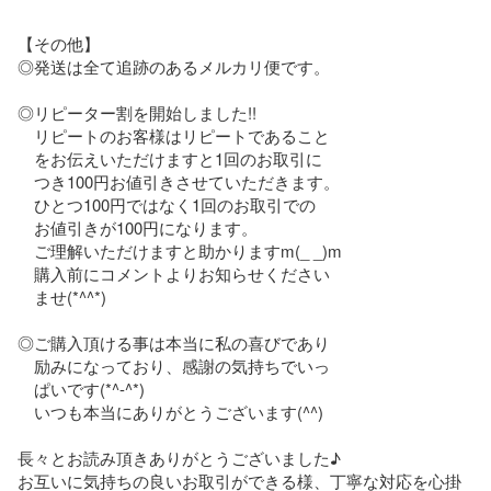
【その他】

◎発送は全て追跡のあるメルカリ便です。

◎リピーター割を開始しました!!

　リピートのお客様はリピートであること

　をお伝えいただけますと1回のお取引に

　つき100円お値引きさせていただきます。

　ひとつ100円ではなく1回のお取引での

　お値引きが100円になります。

　ご理解いただけますと助かりますm(_ _)m

　購入前にコメントよりお知らせください

　ませ(*^^*)

◎ご購入頂ける事は本当に私の喜びであり　

　励みになっており、感謝の気持ちでいっ

　ぱいです(*^-^*)

　いつも本当にありがとうございます(^^)

長々とお読み頂きありがとうございました♪

お互いに気持ちの良いお取引ができる様、丁寧な対応を心掛