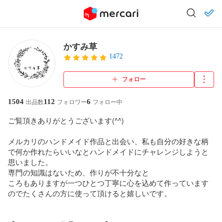
かすみ草
1472
フォロー
1504
112
6
出品数
フォロワー
フォロー中
ご覧頂きありがとうございます(^^)

メルカリのハンドメイド作品と出会い、私も自分の好きな柄
で何か作れたらいいなとハンドメイドにチャレンジしようと
思いました。

専門の知識はないため、作りが不十分なと

ころもありますが一つひとつ丁寧に心を込めて作っています
のでたくさんの方に使って頂けると嬉しいです。
