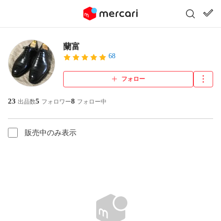
蘭富
68
フォロー
23
5
8
出品数
フォロワー
フォロー中
販売中のみ表示