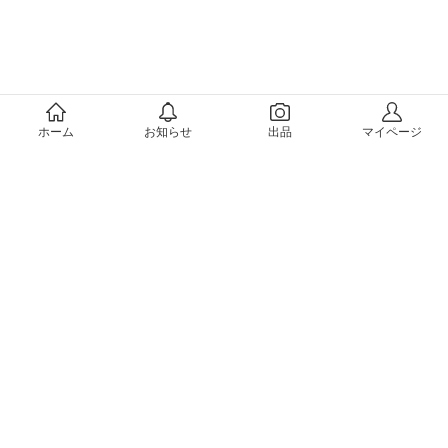
メルカリについて
ホーム
お知らせ
出品
マイページ
会社概要（運営会社）
採用情報
プレスリリース
公式ブログ
プレスキット
メルカリUS
メルカリShops
m department（エムデパ）
ヘルプ
ヘルプセンター（ガイド・お問い合わせ）
メルカリShopsでショップを開設する
メルカリShops ショップ管理画面にログイン
メルカリShops出店者向けガイド
お問い合わせ一覧