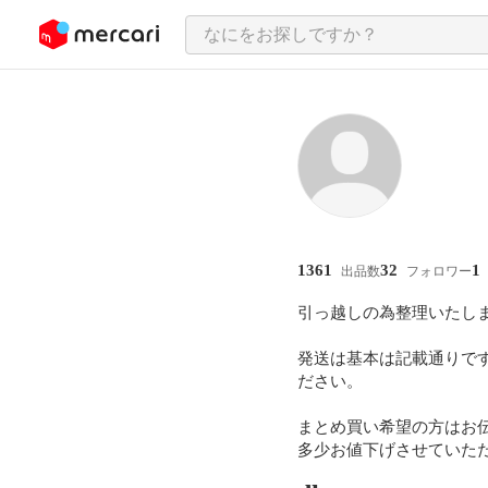
ンツにスキップ
1361
32
1
出品数
フォロワー
引っ越しの為整理いたしま
発送は基本は記載通りで
ださい。

まとめ買い希望の方はお伝
多少お値下げさせていた