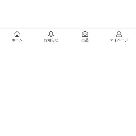
メルカリについて
ホーム
お知らせ
出品
マイページ
会社概要（運営会社）
採用情報
プレスリリース
公式ブログ
プレスキット
メルカリUS
メルカリShops
m department（エムデパ）
ヘルプ
ヘルプセンター（ガイド・お問い合わせ）
メルカリShopsでショップを開設する
メルカリShops ショップ管理画面にログイン
メルカリShops出店者向けガイド
お問い合わせ一覧