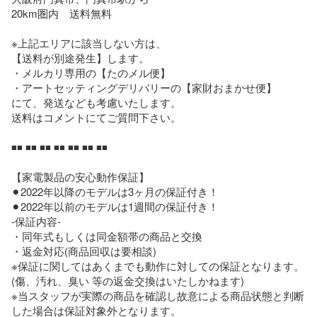
20km圏内　送料無料

※上記エリアに該当しない方は、

【送料が別途発生】します。

・メルカリ専用の【たのメル便】

・アートセッティングデリバリーの【家財おまかせ便】

にて、発送なども考慮いたします。

送料はコメントにてご質問下さい。

◾️◾️ ◾️◾️ ◾️◾️ ◾️◾️ ◾️◾️ ◾️◾️ ◾️◾️

【家電製品の安心動作保証】

⚫︎2022年以降のモデルは3ヶ月の保証付き！

⚫︎2022年以前のモデルは1週間の保証付き！

-保証内容-

・同年式もしくは同金額帯の商品と交換

・返金対応(商品回収は要相談)

※保証に関してはあくまでも動作に対しての保証となります。
(傷、汚れ、臭い 等の返金交換はいたしかねます)

※当スタッフが実際の商品を確認し故意による商品状態と判断
した場合は保証対象外となります。
