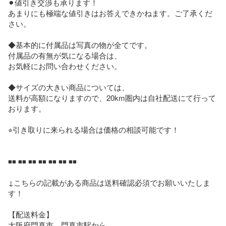
⚫︎値引き交渉も承ります！

あまりにも極端な値引きはお答えできかねます。ご了承くだ
さい。

◆基本的に付属品は写真の物が全てです。

付属品の有無が気になる場合は、

お気軽にお問い合わせください。

◆サイズの大きい商品については、

送料が高額になりますので、20km圏内は自社配送にて行って
おります。

⭐︎引き取りに来られる場合は価格の相談可能です！

◾️◾️ ◾️◾️ ◾️◾️ ◾️◾️ ◾️◾️ ◾️◾️ ◾️◾️

↓こちらの記載がある商品は送料確認必須でお願いいたしま
す！

【配送料金】

大阪府門真市、門真市駅から
