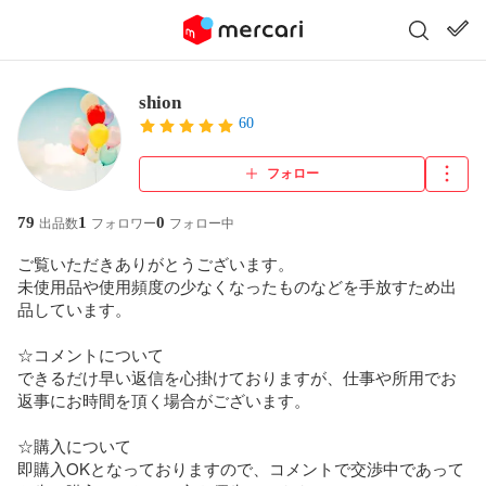
shion
60
フォロー
79
1
0
出品数
フォロワー
フォロー中
ご覧いただきありがとうございます。

未使用品や使用頻度の少なくなったものなどを手放すため出
品しています。

☆コメントについて

できるだけ早い返信を心掛けておりますが、仕事や所用でお
返事にお時間を頂く場合がございます。

☆購入について

即購入OKとなっておりますので、コメントで交渉中であって