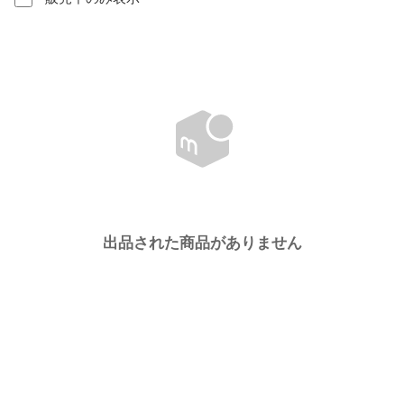
出品された商品がありません