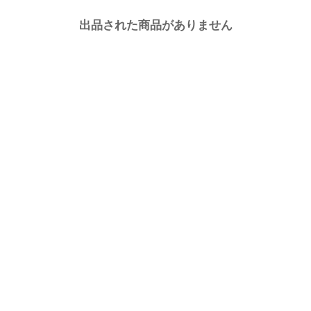
出品された商品がありません