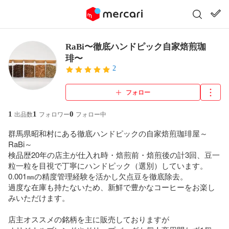
RaBi〜徹底ハンドピック自家焙煎珈
琲〜
2
フォロー
1
1
0
出品数
フォロワー
フォロー中
群馬県昭和村にある徹底ハンドピックの自家焙煎珈琲屋～
RaBi～

検品歴20年の店主が仕入れ時・焙煎前・焙煎後の計3回、豆一
粒一粒を目視で丁寧にハンドピック（選別）しています。

0.001㎜の精度管理経験を活かし欠点豆を徹底除去。

過度な在庫も持たないため、新鮮で豊かなコーヒーをお楽し
みいただけます。

店主オススメの銘柄を主に販売しておりますが
