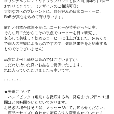
オリジナルブレンドやドリップバッグも個人商用問わず1個〜
お作りできます。（デザインのご相談可◎）

大切な方へのプレゼントに、自分好みの日常コーヒーに、
RaBiが真心を込めて寄り添います。

飲むと何故か体調不良に…コーヒーが苦手だった店主。

そんな店主だからこその視点でコーヒーを日々研究し、

安心して美味しく飲めるコーヒーに仕上げました。(※あくま
で個人の主観によるものですので、健康効果等をお約束する
ものではございません)

品質に比例し価格は高めではございますが、

こだわり抜いた良いお品をご提供いたします。

気に入っていただけましたら幸いです。

* * * * * * * 

★発送について

・ハンドピック（選別）を徹底する為、発送までに2日〜１週
間ほどお時間をいただいております。

お急ぎの場合はその旨、メッセージにてお知らせください。

・商品のサイズに合わせて配送方法を変更させていただくこ