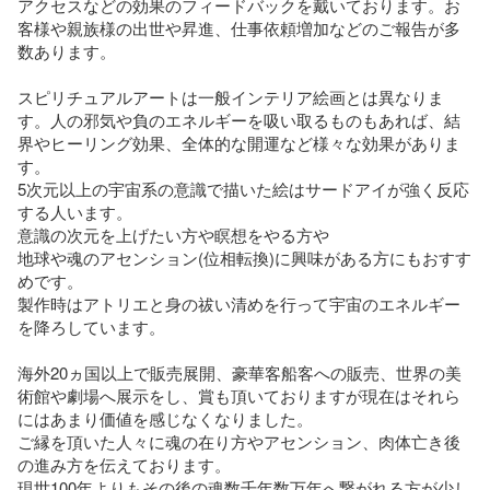
アクセスなどの効果のフィードバックを戴いております。お
客様や親族様の出世や昇進、仕事依頼増加などのご報告が多
数あります。 

スピリチュアルアートは一般インテリア絵画とは異なりま
す。人の邪気や負のエネルギーを吸い取るものもあれば、結
界やヒーリング効果、全体的な開運など様々な効果がありま
す。

5次元以上の宇宙系の意識で描いた絵はサードアイが強く反応
する人います。 

意識の次元を上げたい方や瞑想をやる方や

地球や魂のアセンション(位相転換)に興味がある方にもおすす
めです。

製作時はアトリエと身の祓い清めを行って宇宙のエネルギー
を降ろしています。

海外20ヵ国以上で販売展開、豪華客船客への販売、世界の美
術館や劇場へ展示をし、賞も頂いておりますが現在はそれら
にはあまり価値を感じなくなりました。

ご縁を頂いた人々に魂の在り方やアセンション、肉体亡き後
の進み方を伝えております。

現世100年よりもその後の魂数千年数万年へ繋がれる方が少し