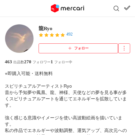
龍Ryo
492
フォロー
463
270
1
出品数
フォロワー
フォロー中
⭐︎即購入可能・送料無料

スピリチュアルアーティストRyo

昔から予知夢や鳳凰、龍、神様、天使などの夢を見る事が多
くスピリチュアルアートを通じてエネルギーを拡散していま
す。 

強く感じる意識やイメージを使い高波動絵画を描いていま
す。 

私の作品でエネルギーや波動調整、運気アップ、高次元への