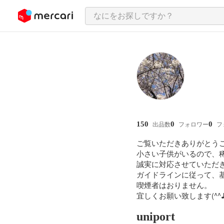
ンツにスキップ
150
0
0
出品数
フォロワー
フ
ご覧いただきありがとうご
小さい子供がいるので、稀
誠実に対応させていただきま
ガイドラインに従って、基
喫煙者はおりません。

宜しくお願い致します(^^
uniport